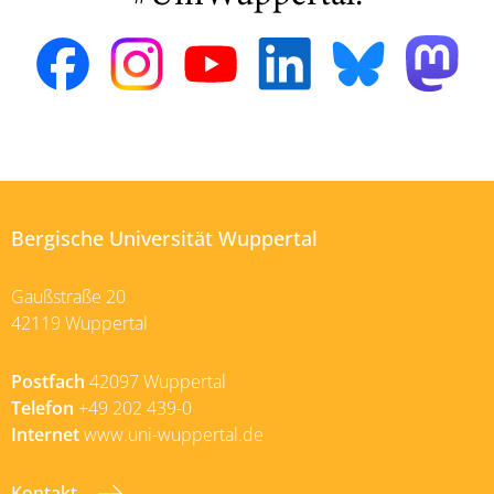
Bergische Universität Wuppertal
Gaußstraße 20
42119 Wuppertal
Postfach
42097 Wuppertal
Telefon
+49 202 439-0
Internet
www.uni-wuppertal.de
Kontakt